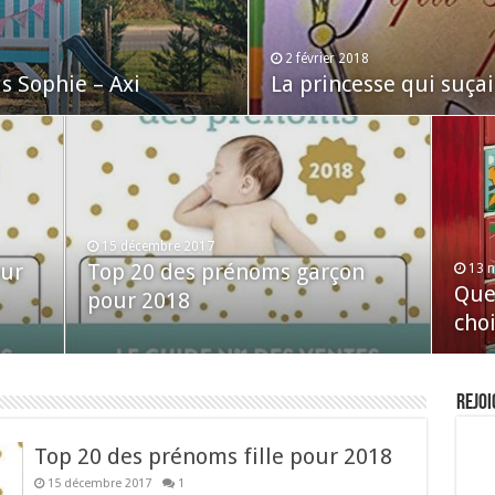
2 février 2018
s Sophie – Axi
La princesse qui suça
15 décembre 2017
our
Top 20 des prénoms garçon
13 
Quel
pour 2018
choi
Rejoi
Top 20 des prénoms fille pour 2018
15 décembre 2017
1