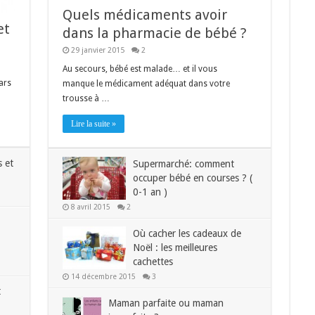
Quels médicaments avoir
et
dans la pharmacie de bébé ?
29 janvier 2015
2
Au secours, bébé est malade… et il vous
ars
manque le médicament adéquat dans votre
trousse à …
Lire la suite »
s et
Supermarché: comment
occuper bébé en courses ? (
0-1 an )
8 avril 2015
2
Où cacher les cadeaux de
Noël : les meilleures
cachettes
14 décembre 2015
3
t
Maman parfaite ou maman