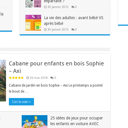
imparfaite ?
30 janvier 2015
0
la
La vie des adultes : avant bébé VS
après bébé
30 janvier 2015
0
Cabane pour enfants en bois Sophie
– Axi
26 mai 2018
0
Cabane de jardin en bois Sophie – Axi Le printemps a pointé
le bout de …
Lire la suite »
t
25 idées de jeux pour occuper
les enfants en voiture AVEC