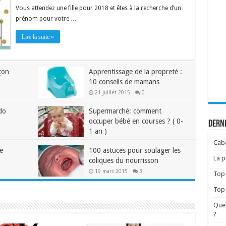
Vous attendez une fille pour 2018 et êtes à la recherche d’un
prénom pour votre …
Lire la suite »
çon
Apprentissage de la propreté :
10 conseils de mamans
21 juillet 2015
0
do
Supermarché: comment
occuper bébé en courses ? ( 0-
Derni
1 an )
Caba
8 avril 2015
2
e
100 astuces pour soulager les
La p
coliques du nourrisson
19 mars 2015
3
Top 
Top
Quel
?