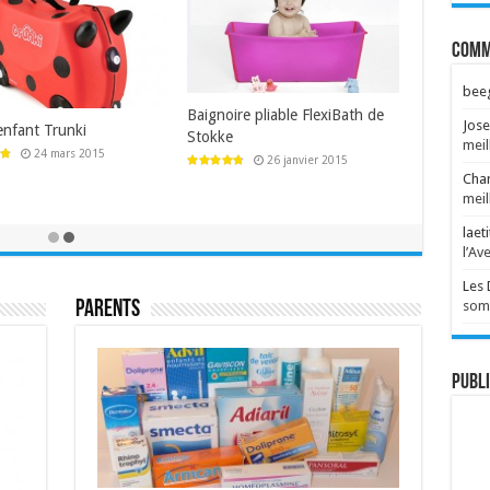
Comm
bee
Baignoire pliable FlexiBath de
Jose
 enfant Trunki
Stokke
meil
24 mars 2015
26 janvier 2015
Char
meil
laeti
l’Av
Les
somm
Parents
Publi