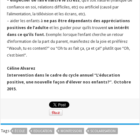
–
empêcher de faire naître le stress
, qu’il soit naturel (manque de
confiance en soi, relations difficiles, etc) ou artificiel (causé par
l’alimentation, la télévision et les écrans, etc).
– aider les enfants à
ne pas être dépendants des appréciations
positives de l’adulte
et les guider pour qu’ils trouvent
un intérêt
dans ce qu’ils font
. Exemple: lorsque l’enfant cherche un retour
d’information de la part du parent, manifestez de la joie et préférez
“Waouh, tu es content?” ou “Oh tu as fait ça, ça et ça!” plutôt que “Oh,
c’est bien!”.
Céline Alvarez
Intervention dans le cadre du cycle annuel “L’éducation
positive, une nouvelle façon d’élever nos enfants?”. Octobre
2015.
Tags
ÉCOLE
EDUCATION
MONTESSORI
SCOLARISATION