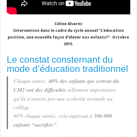
Céline Alvarez
Intervention dans le cadre du cycle annuel “L’éducation
positive, une nouvelle façon d’élever nos enfants?”. Octobre
2015.
Le constat consternant du
mode d’éducation traditionnel
Chaque année,
40% des enfants qui sortent du
CM2 ont des difficultés
tellement importantes
qu’ils n’auront pas une scolarité normale au
collège.
40% chaque année, cela équivaut à
300.000
enfants “sacrifiés”
.