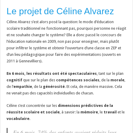
Le projet de Céline Alvarez
Céline Alvarez s’est alors posé la question: le mode d’éducation
scolaire traditionnel ne fonctionnant pas, pourquoi personne ne réagit
et ne souhaite changer le système? Elle a donc passé le concours de
l’éducation nationale en 2009, non pas pour enseigner, mais plutôt
pour infiltrer le système et obtenir l’ouverture d’une classe en ZEP et
d’un lieu pédagogique pour faire des expérimentations (ouverts en
2011 à Gennevilliers).
En 6 mois, les résultats ont été spectaculaires
, tant sur le plan
cognitif
que sur le plan des
compétences sociales
, de la
morale
,
de l’
empathie
, de la
générosité
. Et cela, de manière massive. Cela
ne venait pas des capacités individuelles de chacun.
Céline s’est concentrée sur les
dimensions prédictives de la
réussite scolaire et sociale
,
à savoir: la
mémoire
, le
travail
et le
vocabulaire
.
En 6 mois, 74% des enfants avaient réduits leur